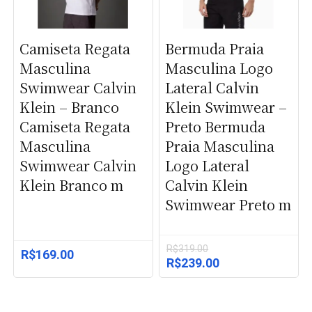
Camiseta Regata
Bermuda Praia
Masculina
Masculina Logo
Swimwear Calvin
Lateral Calvin
Klein – Branco
Klein Swimwear –
Camiseta Regata
Preto Bermuda
Masculina
Praia Masculina
Swimwear Calvin
Logo Lateral
Klein Branco m
Calvin Klein
Swimwear Preto m
R$
319.00
R$
169.00
O
O
R$
239.00
preço
preço
original
atual
era:
é: