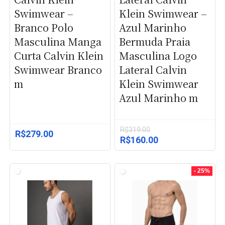
Swimwear –
Klein Swimwear –
Branco Polo
Azul Marinho
Masculina Manga
Bermuda Praia
Curta Calvin Klein
Masculina Logo
Swimwear Branco
Lateral Calvin
m
Klein Swimwear
Azul Marinho m
R$
319.00
R$
279.00
O
O
R$
160.00
preço
preço
original
atual
era:
é:
- 25%
R$319.00.
R$160.00.