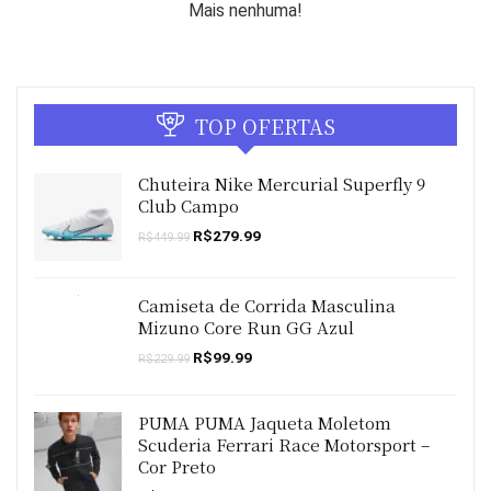
R$319.00.
R$239.00.
Mais nenhuma!
TOP OFERTAS
Chuteira Nike Mercurial Superfly 9
Club Campo
O
O
R$
279.99
R$
449.99
preço
preço
original
atual
era:
é:
R$449.99.
R$279.99.
Camiseta de Corrida Masculina
Mizuno Core Run GG Azul
O
O
R$
99.99
R$
229.99
preço
preço
original
atual
era:
é:
PUMA PUMA Jaqueta Moletom
R$229.99.
R$99.99.
Scuderia Ferrari Race Motorsport –
Cor Preto