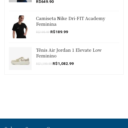
R$
649.90
Camiseta Nike Dri-FIT Academy
Feminina
O
O
R$
189.99
R$
199.99
preço
preço
original
atual
era:
é:
R$199.99.
R$189.99.
Tênis Air Jordan 1 Elevate Low
Feminino
O
O
R$
1,082.99
R$
1,199.99
preço
preço
original
atual
era:
é:
R$1,199.99.
R$1,082.99.