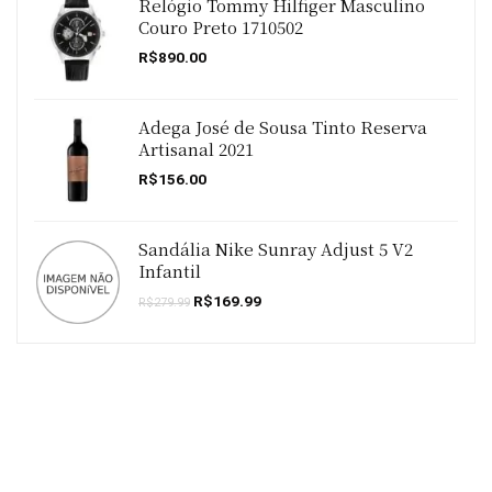
Relógio Tommy Hilfiger Masculino
Couro Preto 1710502
R$
890.00
Adega José de Sousa Tinto Reserva
Artisanal 2021
R$
156.00
Sandália Nike Sunray Adjust 5 V2
Infantil
O
O
R$
169.99
R$
279.99
preço
preço
original
atual
era:
é:
R$279.99.
R$169.99.