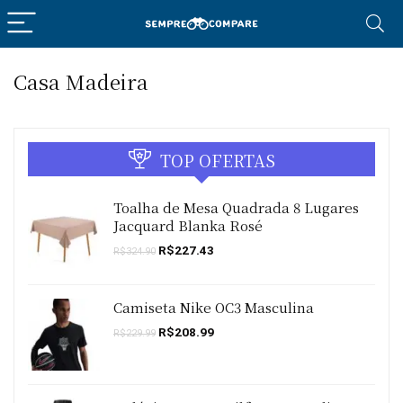
Casa Madeira
TOP OFERTAS
Toalha de Mesa Quadrada 8 Lugares
Jacquard Blanka Rosé
O
O
R$
227.43
R$
324.90
preço
preço
original
atual
era:
é:
R$324.90.
R$227.43.
Camiseta Nike OC3 Masculina
O
O
R$
208.99
R$
229.99
preço
preço
original
atual
era:
é:
R$229.99.
R$208.99.