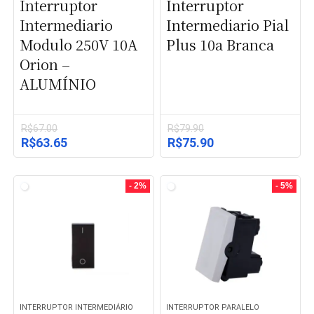
Interruptor
Interruptor
Intermediario
Intermediario Pial
Modulo 250V 10A
Plus 10a Branca
Orion –
ALUMÍNIO
R$
67.00
R$
79.90
O
O
O
O
R$
63.65
R$
75.90
preço
preço
preço
preço
original
atual
original
atual
era:
é:
era:
é:
- 2%
- 5%
R$67.00.
R$63.65.
R$79.90.
R$75.90.
INTERRUPTOR INTERMEDIÁRIO
INTERRUPTOR PARALELO