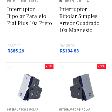
INTERRUPTOR BIPOLAR
INTERRUPTOR BIPOLAR
Interruptor
Interruptor
Bipolar Paralelo
Bipolar Simples
Pial Plus 10a Preto
Arteor Quadrado
10a Magnesio
R$
87.00
R$
139.00
O
O
O
O
R$
85.26
R$
134.83
preço
preço
preço
preço
original
atual
original
atual
era:
é:
era:
é:
- 3%
- 3%
R$87.00.
R$85.26.
R$139.00.
R$134.83.
INTERRUPTOR BIPOLAR
INTERRUPTOR BIPOLAR