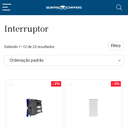
Interruptor
eço
eço
nimo
ximo
Filtro
Exibindo 1–12 de 23 resultados
Ordenação padrão
- 2%
- 3%