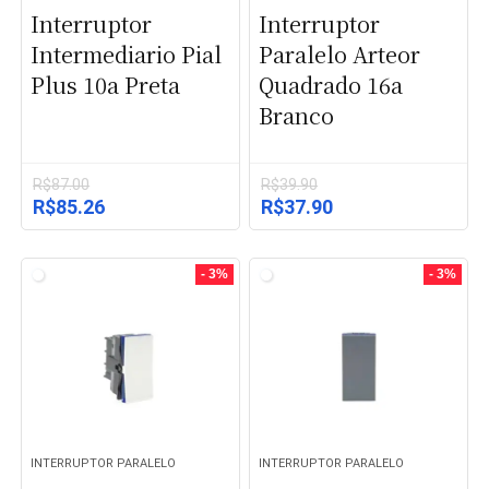
Interruptor
Interruptor
Intermediario Pial
Paralelo Arteor
Plus 10a Preta
Quadrado 16a
Branco
R$
87.00
R$
39.90
O
O
O
O
R$
85.26
R$
37.90
preço
preço
preço
preço
original
atual
original
atual
era:
é:
era:
é:
- 3%
- 3%
R$87.00.
R$85.26.
R$39.90.
R$37.90.
INTERRUPTOR PARALELO
INTERRUPTOR PARALELO