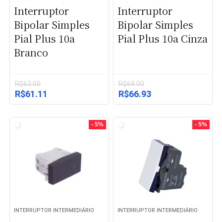
Interruptor
Interruptor
Bipolar Simples
Bipolar Simples
Pial Plus 10a
Pial Plus 10a Cinza
Branco
R$
63.00
R$
69.00
O
O
O
O
R$
61.11
R$
66.93
preço
preço
preço
preço
original
atual
original
atual
era:
é:
era:
é:
- 5%
- 5%
R$63.00.
R$61.11.
R$69.00.
R$66.93.
INTERRUPTOR INTERMEDIÁRIO
INTERRUPTOR INTERMEDIÁRIO