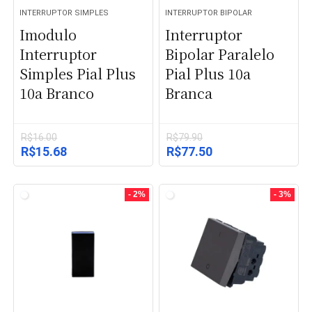
INTERRUPTOR SIMPLES
INTERRUPTOR BIPOLAR
Imodulo
Interruptor
Interruptor
Bipolar Paralelo
Simples Pial Plus
Pial Plus 10a
10a Branco
Branca
R$
16.00
R$
79.90
O
O
O
O
R$
15.68
R$
77.50
preço
preço
preço
preço
original
atual
original
atual
era:
é:
era:
é:
- 2%
- 3%
R$16.00.
R$15.68.
R$79.90.
R$77.50.