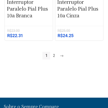
Interruptor
Interruptor
Paralelo Pial Plus
Paralelo Pial Plus
10a Branca
10a Cinza
R$
23.00
R$
25.00
O
O
O
O
R$
22.31
R$
24.25
preço
preço
preço
preço
original
atual
original
atual
era:
é:
era:
é:
R$23.00.
R$22.31.
R$25.00.
R$24.25.
1
2
→
Sobre o Sempre Compare