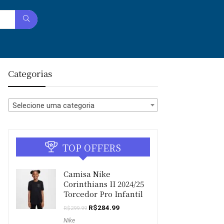
Categorias
Selecione uma categoria
TOP OFFERS
Camisa Nike
Corinthians II 2024/25
Torcedor Pro Infantil
O
O
R$
284.99
R$
299.99
preço
preço
Nike
original
atual