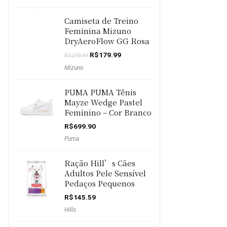
era:
é:
R$299.99.
R$284.99.
Camiseta de Treino
Feminina Mizuno
DryAeroFlow GG Rosa
O
O
R$
179.99
R$
249.99
preço
preço
Mizuno
original
atual
era:
é:
R$249.99.
R$179.99.
PUMA PUMA Tênis
Mayze Wedge Pastel
Feminino – Cor Branco
R$
699.90
Puma
Ração Hill’s Cães
Adultos Pele Sensível
Pedaços Pequenos
R$
145.59
Hills