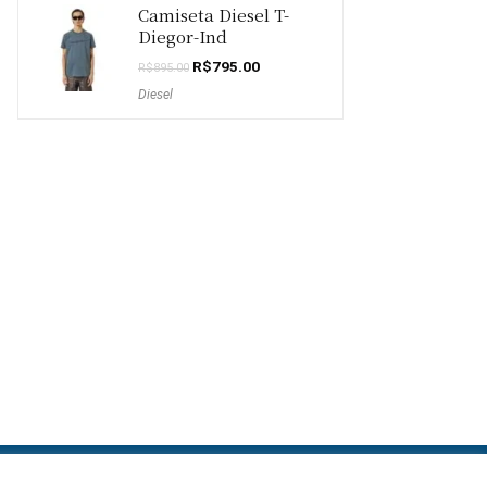
Camiseta Diesel T-
Diegor-Ind
O
O
R$
795.00
R$
895.00
preço
preço
Diesel
original
atual
era:
é:
R$895.00.
R$795.00.