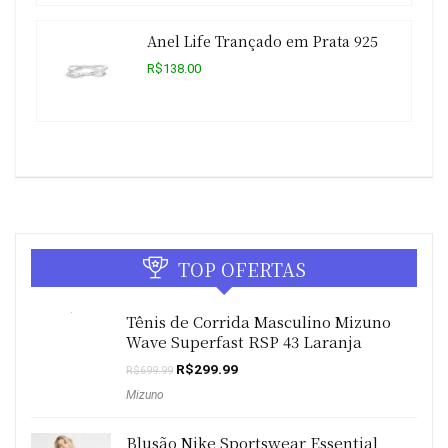
Anel Life Trançado em Prata 925
R$138.00
TOP OFERTAS
Tênis de Corrida Masculino Mizuno
Wave Superfast RSP 43 Laranja
O
O
R$
299.99
R$
699.99
preço
preço
Mizuno
original
atual
era:
é:
R$699.99.
R$299.99.
Blusão Nike Sportswear Essential