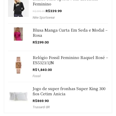
Feminino
O
O
R$
339.99
R$
399.99
preço
preço
Nike Sportswear
original
atual
era:
é:
R$399.99.
R$339.99.
Blusa Manga Curta Em Seda e Modal –
Rosa
R$
299.00
Relógio Fossil Feminino Raquel Rosé –
ES5323/1JN
R$
1,840.00
Fossil
Jogo de super fronhas Super King 300
fios Cetim Anicia
R$
869.90
Trussardi BR