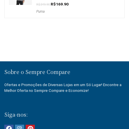
O
O
R$
169.90
R$
349.90
preço
preço
Puma
original
atual
era:
é:
R$349.90.
R$169.90.
Sobre o Sempre Compare
Ofertas e Promoções de Diversas Lojas em um Só Lugar! Encontre a
Melhor Oferta no Sempre Compare e Economize!
Siga-nos: