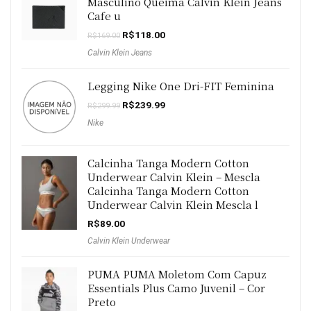
Masculino Queima Calvin Klein Jeans
Cafe u
O
O
R$
118.00
R$
169.00
preço
preço
Calvin Klein Jeans
original
atual
era:
é:
R$169.00.
R$118.00.
Legging Nike One Dri-FIT Feminina
O
O
R$
239.99
R$
299.99
preço
preço
Nike
original
atual
era:
é:
R$299.99.
R$239.99.
Calcinha Tanga Modern Cotton
Underwear Calvin Klein – Mescla
Calcinha Tanga Modern Cotton
Underwear Calvin Klein Mescla l
R$
89.00
Calvin Klein Underwear
PUMA PUMA Moletom Com Capuz
Essentials Plus Camo Juvenil – Cor
Preto