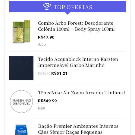
TOP OFERTAS
Combo Arbo Forest: Desodorante
Colônia 100ml + Body Spray 100ml
R$
47.90
Arbo
Tecido Acquablock Interno Karsten
Impermeável Garbo Marinho
O
O
R$
51.21
R$
56.90
preço
preço
original
atual
era:
é:
R$56.90.
R$51.21.
Tênis Nike Air Zoom Arcadia 2 Infantil
R$
549.99
Nike
Ração Premier Ambientes Internos
Cães Sênior Raças Pequenas