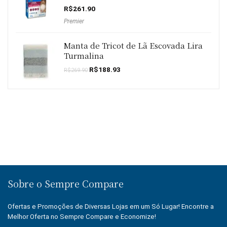
R$
261.90
Premier
Manta de Tricot de Lã Escovada Lira
Turmalina
O
O
R$
188.93
R$
269.90
preço
preço
original
atual
era:
é:
R$269.90.
R$188.93.
Sobre o Sempre Compare
Ofertas e Promoções de Diversas Lojas em um Só Lugar! Encontre a
Melhor Oferta no Sempre Compare e Economize!