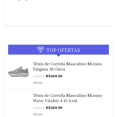
TOP OFERTAS
Tênis de Corrida Masculino Mizuno
Enigma 38 Cinza
O
O
R$
349.99
R$
399.99
preço
preço
Mizuno
original
atual
era:
é:
R$399.99.
R$349.99.
Tênis de Corrida Masculino Mizuno
Wave Vitality 4 43 Azul
O
O
R$
249.99
R$
399.99
preço
preço
Mizuno
original
atual