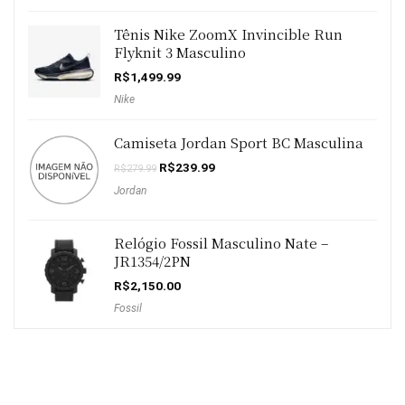
era:
é:
R$399.99.
R$249.99.
Tênis Nike ZoomX Invincible Run
Flyknit 3 Masculino
R$
1,499.99
Nike
Camiseta Jordan Sport BC Masculina
O
O
R$
239.99
R$
279.99
preço
preço
Jordan
original
atual
era:
é:
R$279.99.
R$239.99.
Relógio Fossil Masculino Nate –
JR1354/2PN
R$
2,150.00
Fossil