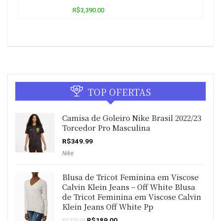
R$3,390.00
TOP OFERTAS
Camisa de Goleiro Nike Brasil 2022/23
Torcedor Pro Masculina
R$
349.99
Nike
Blusa de Tricot Feminina em Viscose
Calvin Klein Jeans – Off White Blusa
de Tricot Feminina em Viscose Calvin
Klein Jeans Off White Pp
O
O
R$
189.00
R$
379.00