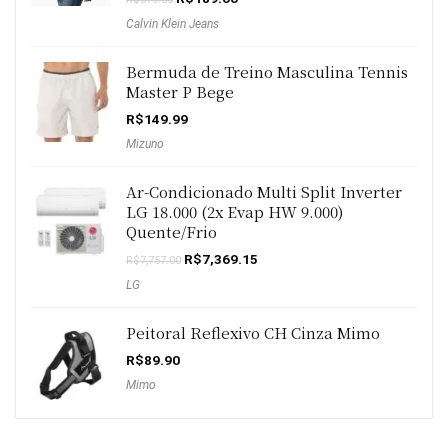
preço
preço
Calvin Klein Jeans
original
atual
era:
é:
R$379.00.
R$189.00.
Bermuda de Treino Masculina Tennis
Master P Bege
R$
149.99
Mizuno
Ar-Condicionado Multi Split Inverter
LG 18.000 (2x Evap HW 9.000)
Quente/Frio
O
O
R$
7,369.15
R$
7,757.00
preço
preço
LG
original
atual
era:
é:
R$7,757.00.
R$7,369.15.
Peitoral Reflexivo CH Cinza Mimo
R$
89.90
Mimo