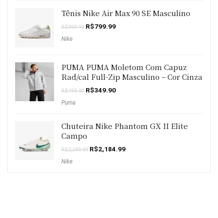
Tênis Nike Air Max 90 SE Masculino
O
O
R$
799.99
R$
999.99
preço
preço
Nike
original
atual
era:
é:
R$999.99.
R$799.99.
PUMA PUMA Moletom Com Capuz
Rad/cal Full-Zip Masculino – Cor Cinza
O
O
R$
349.90
R$
499.90
preço
preço
Puma
original
atual
era:
é:
R$499.90.
R$349.90.
Chuteira Nike Phantom GX II Elite
Campo
O
O
R$
2,184.99
R$
2,299.99
preço
preço
Nike
original
atual
era:
é:
R$2,299.99.
R$2,184.99.