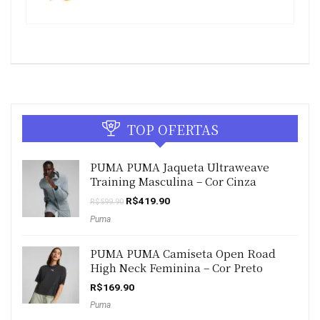
TOP OFERTAS
PUMA PUMA Jaqueta Ultraweave
Training Masculina – Cor Cinza
O
O
R$
419.90
R$
599.90
preço
preço
Puma
original
atual
era:
é:
R$599.90.
R$419.90.
PUMA PUMA Camiseta Open Road
High Neck Feminina – Cor Preto
R$
169.90
Puma