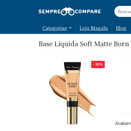
Categorias
Loja Magalu
Blog
Base Líquida Soft Matte Born
- 10%
Acabame