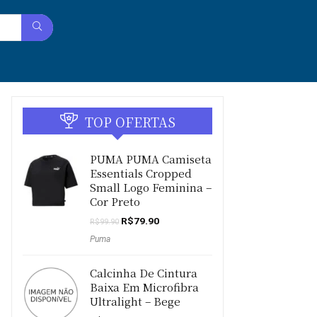
TOP OFERTAS
PUMA PUMA Camiseta
Essentials Cropped
Small Logo Feminina –
Cor Preto
O
O
R$
79.90
R$
99.90
preço
preço
Puma
original
atual
era:
é:
R$99.90.
R$79.90.
Calcinha De Cintura
Baixa Em Microfibra
Ultralight – Bege