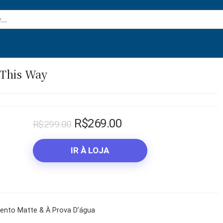
 This Way
O
O
R$
269.00
R$
299.00
preço
preço
original
atual
IR À LOJA
era:
é:
R$299.00.
R$269.00.
nto Matte & À Prova D’água