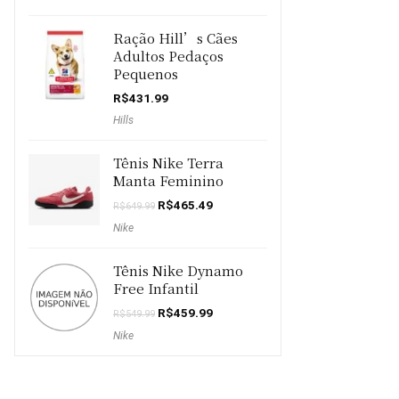
Ração Hill’s Cães
Adultos Pedaços
Pequenos
R$
431.99
Hills
Tênis Nike Terra
Manta Feminino
O
O
R$
465.49
R$
649.99
preço
preço
Nike
original
atual
era:
é:
R$649.99.
R$465.49.
Tênis Nike Dynamo
Free Infantil
O
O
R$
459.99
R$
549.99
preço
preço
Nike
original
atual
era:
é:
R$549.99.
R$459.99.