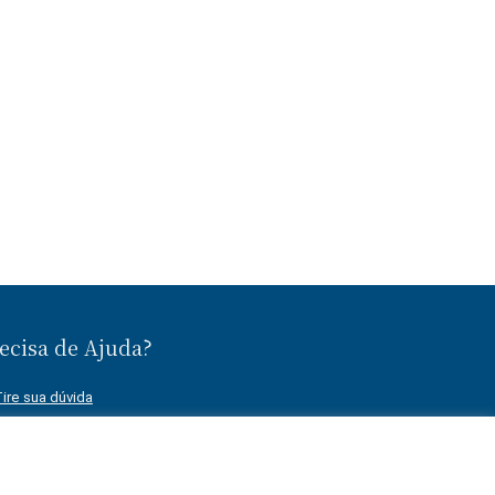
ecisa de Ajuda?
ire sua dúvida
Fale conosco