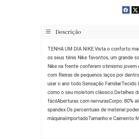
Descrição
TENHA UM DIA NIKE.Vista o conforto mac
os seus tênis Nike favoritos, um grande s
Nike na frente conferem otimismo jovem e 
com fileiras de pequenos laços por dentr
usar o ano todo.Sensação FamiliarTecido 
como o seu moletom clássico.Detalhes do
fácilAberturas com nervurasCorpo: 80% a
spandex.Os percentuais de material podem 
máquinaImportadoTamanho e Caimento M