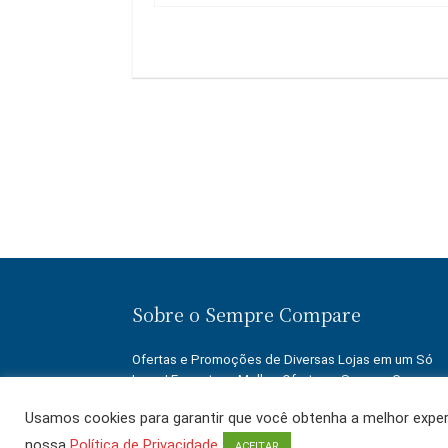
Sobre o Sempre Compare
Ofertas e Promoções de Diversas Lojas em um Só
Lugar! Encontre a Melhor Oferta no Sempre Compare
Economize!
Usamos cookies para garantir que você obtenha a melhor experi
nossa
Política de Privacidade
ACEITAR