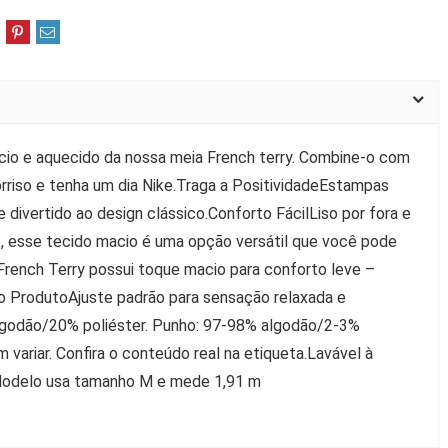
io e aquecido da nossa meia French terry. Combine-o com
orriso e tenha um dia Nike.Traga a PositividadeEstampas
divertido ao design clássico.Conforto FácilLiso por fora e
o, esse tecido macio é uma opção versátil que você pode
French Terry possui toque macio para conforto leve –
 ProdutoAjuste padrão para sensação relaxada e
lgodão/20% poliéster. Punho: 97-98% algodão/2-3%
variar. Confira o conteúdo real na etiqueta.Lavável à
odelo usa tamanho M e mede 1,91 m