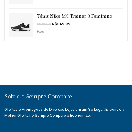
Tênis Nike MC Trainer 3 Feminino
O
O
R$
349.99
R$
499.99
preço
preço
Nike
original
atual
era:
é:
R$499.99.
R$349.99.
Sobre o Sempre Compare
Ofertas e Promoções de Diversas Lojas em um Só Lugar! Encontre a
Melhor Oferta no Sempre Compare e Economize!