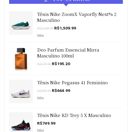
Tênis Nike ZoomX Vaporfly Next% 2
Masculino
O
O
R$
1,509.99
R$
2,099.99
preço
preço
Nike
original
atual
era:
é:
R$2,099.99.
R$1,509.99.
Deo Parfum Essencial Mirra
Masculino 100ml
O
O
R$
195.20
R$
278.90
preço
preço
original
atual
era:
é:
R$278.90.
R$195.20.
Tênis Nike Pegasus 41 Feminino
O
O
R$
664.99
R$
999.99
preço
preço
Nike
original
atual
era:
é:
R$999.99.
R$664.99.
Tênis Nike KD Trey 5 X Masculino
R$
749.99
Nike