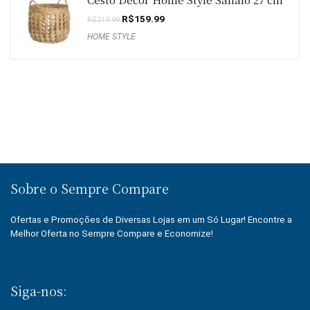
O
O
R$
159.99
R$
219.99
preço
preço
HOME STYLE
original
atual
era:
é:
R$219.99.
R$159.99.
Sobre o Sempre Compare
Ofertas e Promoções de Diversas Lojas em um Só Lugar! Encontre a
Melhor Oferta no Sempre Compare e Economize!
Siga-nos: