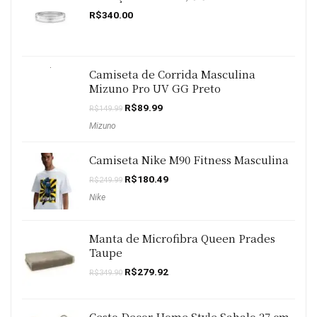
R$
340.00
Camiseta de Corrida Masculina
Mizuno Pro UV GG Preto
O
O
R$
89.99
R$
149.99
preço
preço
Mizuno
original
atual
era:
é:
R$149.99.
R$89.99.
Camiseta Nike M90 Fitness Masculina
O
O
R$
180.49
R$
249.99
preço
preço
Nike
original
atual
era:
é:
R$249.99.
R$180.49.
Manta de Microfibra Queen Prades
Taupe
O
O
R$
279.92
R$
349.90
preço
preço
original
atual
era:
é:
R$349.90.
R$279.92.
Cesto Decor Home Style Sahalo 27 cm