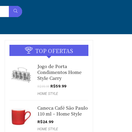
TOP OFERTAS
Jogo de Porta
Condimentos Home
Style Carry
O
O
R$
59.99
R$
99.99
preço
preço
HOME STYLE
original
atual
era:
é:
R$99.99.
R$59.99.
Caneca Café São Paulo
110 ml – Home Style
R$
24.99
HOME STYLE