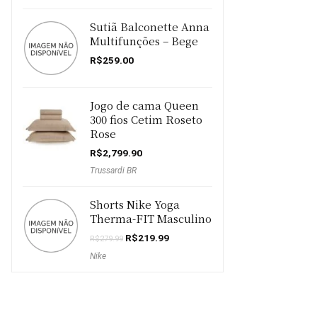
Sutiã Balconette Anna
Multifunções – Bege
R$
259.00
Jogo de cama Queen
300 fios Cetim Roseto
Rose
R$
2,799.90
Trussardi BR
Shorts Nike Yoga
Therma-FIT Masculino
O
O
R$
219.99
R$
279.99
preço
preço
Nike
original
atual
era:
é:
R$279.99.
R$219.99.