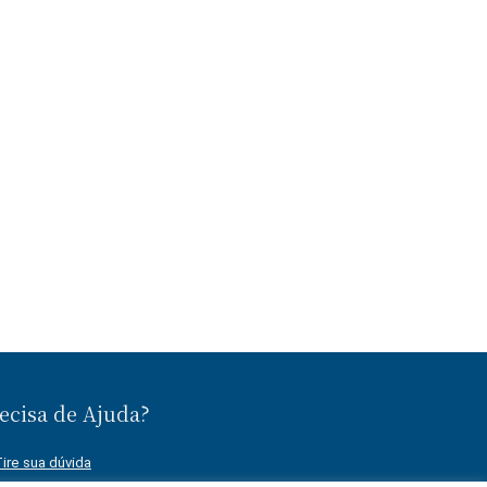
ecisa de Ajuda?
ire sua dúvida