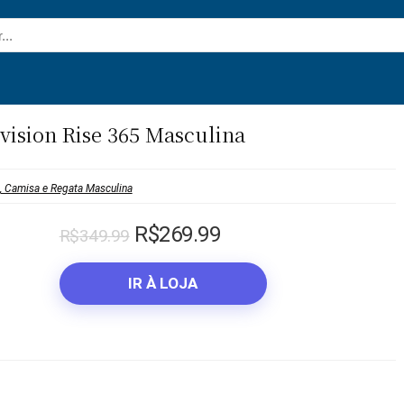
vision Rise 365 Masculina
, Camisa e Regata Masculina
O
O
R$
269.99
R$
349.99
preço
preço
original
atual
IR À LOJA
era:
é:
R$349.99.
R$269.99.