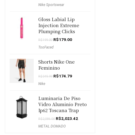
preço
preço
Nike Sportswear
original
atual
era:
é:
R$249.99.
R$199.99.
Gloss Labial Lip
Injection Extreme
Plumping Clicks
O
O
R$
179.00
R$
199.00
preço
preço
TooFaced
original
atual
era:
é:
R$199.00.
R$179.00.
Shorts Nike One
Feminino
O
O
R$
174.79
R$
349.99
preço
preço
Nike
original
atual
era:
é:
R$349.99.
R$174.79.
Luminaria De Piso
Vidro Aluminio Preto
Ip62 Toscana Trap
O
O
R$
2,023.42
R$
2,086.00
preço
preço
METAL DOMADO
original
atual
era:
é: