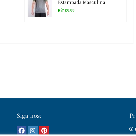
Estampada Masculina
R$109.99
Siga-nos:
Pr
T
 e