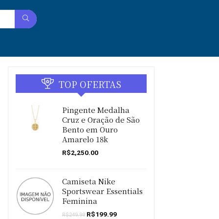
TOP OFERTAS
Pingente Medalha
Cruz e Oração de São
Bento em Ouro
Amarelo 18k
R$
2,250.00
Camiseta Nike
Sportswear Essentials
Feminina
O
O
R$
199.99
R$
249.99