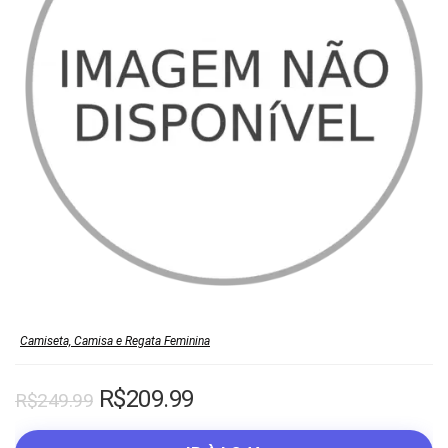
Camiseta, Camisa e Regata Feminina
O
O
R$
209.99
R$
249.99
preço
preço