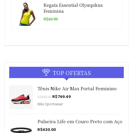
Regata Essential Olympikus
Feminina
R$69.99
TOP OFERTAS
Tênis Nike Air Max Portal Feminino
O
O
R$
769.49
R$
899.99
preço
preço
Nike Sportswear
original
atual
era:
é:
R$899.99.
R$769.49.
Pulseira Life em Couro Preto com Aço
R$
430.00