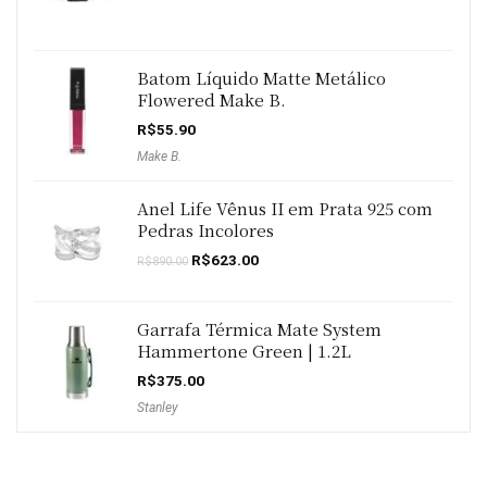
Batom Líquido Matte Metálico
Flowered Make B.
R$
55.90
Make B.
Anel Life Vênus II em Prata 925 com
Pedras Incolores
O
O
R$
623.00
R$
890.00
preço
preço
original
atual
era:
é:
R$890.00.
R$623.00.
Garrafa Térmica Mate System
Hammertone Green | 1.2L
R$
375.00
Stanley