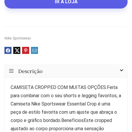
original
atual
IR À LOJA
era:
é:
R$249.99.
R$209.99.
Nike Sportswear
Descrição
CAMISETA CROPPED COM MUITAS OPÇÕES.Feita
para combinar com o seu shorts e legging favoritos, a
Camiseta Nike Sportswear Essential Crop é uma
peça de estilo favorita com um ajuste que abraça o
corpo e gráfico bordado.BenefíciosEste cropped
ajustado ao corpo proporciona uma sensação