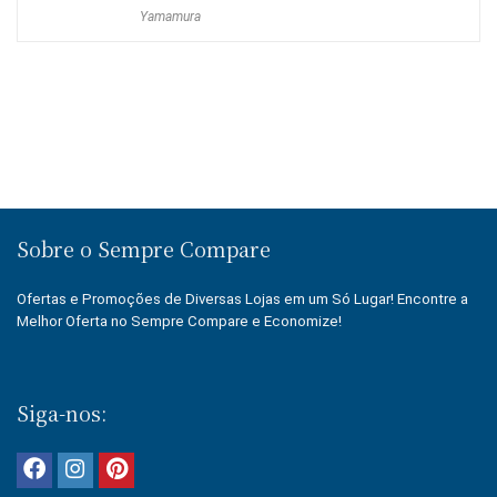
preço
preço
Yamamura
original
atual
era:
é:
R$349.00.
R$338.53.
Sobre o Sempre Compare
Ofertas e Promoções de Diversas Lojas em um Só Lugar! Encontre a
Melhor Oferta no Sempre Compare e Economize!
Siga-nos: