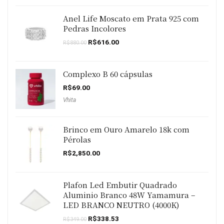
Anel Life Moscato em Prata 925 com
Pedras Incolores
O
O
R$
616.00
R$
880.00
preço
preço
original
atual
era:
é:
R$880.00.
R$616.00.
Complexo B 60 cápsulas
R$
69.00
Vhita
Brinco em Ouro Amarelo 18k com
Pérolas
R$
2,850.00
Plafon Led Embutir Quadrado
Aluminio Branco 48W Yamamura –
LED BRANCO NEUTRO (4000K)
O
O
R$
338.53
R$
349.00