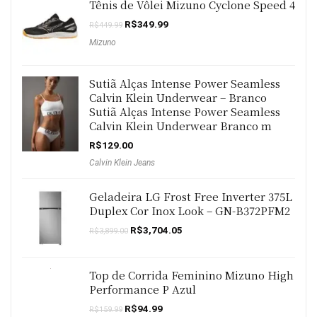
Tênis de Vôlei Mizuno Cyclone Speed 4
O
O
R$
349.99
R$
449.99
preço
preço
Mizuno
original
atual
era:
é:
R$449.99.
R$349.99.
Sutiã Alças Intense Power Seamless
Calvin Klein Underwear – Branco
Sutiã Alças Intense Power Seamless
Calvin Klein Underwear Branco m
R$
129.00
Calvin Klein Jeans
Geladeira LG Frost Free Inverter 375L
Duplex Cor Inox Look – GN-B372PFM2
O
O
R$
3,704.05
R$
3,899.00
preço
preço
original
atual
era:
é:
R$3,899.00.
R$3,704.05.
Top de Corrida Feminino Mizuno High
Performance P Azul
O
O
R$
94.99
R$
159.99