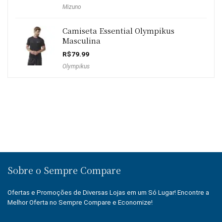
preço
preço
Mizuno
original
atual
era:
é:
R$159.99.
R$94.99.
Camiseta Essential Olympikus
Masculina
R$
79.99
Olympikus
Sobre o Sempre Compare
Ofertas e Promoções de Diversas Lojas em um Só Lugar! Encontre a
Melhor Oferta no Sempre Compare e Economize!