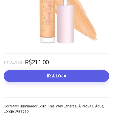
O
O
R$
211.00
R$
249.00
preço
preço
original
atual
IR À LOJA
era:
é:
R$249.00.
R$211.00.
Corretivo Iluminador Born This Way Ethereal À Prova D’Água,
Longa Duração