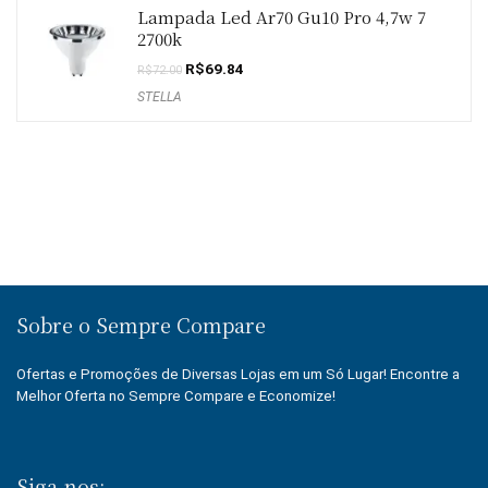
Lampada Led Ar70 Gu10 Pro 4,7w 7
2700k
O
O
R$
69.84
R$
72.00
preço
preço
STELLA
original
atual
era:
é:
R$72.00.
R$69.84.
Sobre o Sempre Compare
Ofertas e Promoções de Diversas Lojas em um Só Lugar! Encontre a
Melhor Oferta no Sempre Compare e Economize!
Siga-nos: