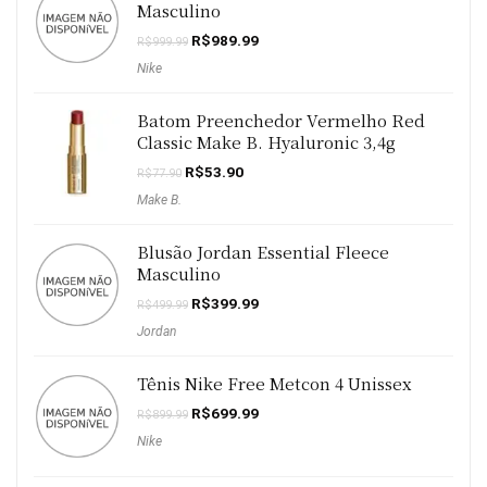
Masculino
O
O
R$
989.99
R$
999.99
preço
preço
Nike
original
atual
era:
é:
R$999.99.
R$989.99.
Batom Preenchedor Vermelho Red
Classic Make B. Hyaluronic 3,4g
O
O
R$
53.90
R$
77.90
preço
preço
Make B.
original
atual
era:
é:
R$77.90.
R$53.90.
Blusão Jordan Essential Fleece
Masculino
O
O
R$
399.99
R$
499.99
preço
preço
Jordan
original
atual
era:
é:
R$499.99.
R$399.99.
Tênis Nike Free Metcon 4 Unissex
O
O
R$
699.99
R$
899.99
preço
preço
Nike
original
atual
era:
é:
R$899.99.
R$699.99.