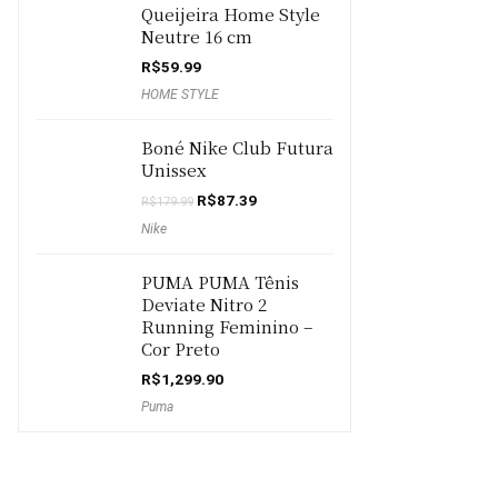
Queijeira Home Style
Neutre 16 cm
R$
59.99
HOME STYLE
Boné Nike Club Futura
Unissex
O
O
R$
87.39
R$
179.99
preço
preço
Nike
original
atual
era:
é:
R$179.99.
R$87.39.
PUMA PUMA Tênis
Deviate Nitro 2
Running Feminino –
Cor Preto
R$
1,299.90
Puma