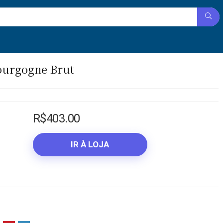
ourgogne Brut
R$
403.00
IR À LOJA