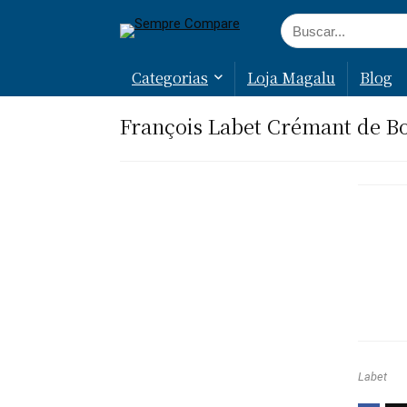
Categorias
Loja Magalu
Blog
François Labet Crémant de B
Labet