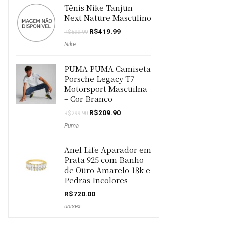
Tênis Nike Tanjun
R$1,170.00.
R$819.00.
Next Nature Masculino
O
O
R$
419.99
R$
599.99
preço
preço
Nike
original
atual
era:
é:
R$599.99.
R$419.99.
PUMA PUMA Camiseta
Porsche Legacy T7
Motorsport Mascuilna
– Cor Branco
O
O
R$
209.90
R$
299.90
preço
preço
Puma
original
atual
era:
é:
R$299.90.
R$209.90.
Anel Life Aparador em
Prata 925 com Banho
de Ouro Amarelo 18k e
Pedras Incolores
R$
720.00
unisex