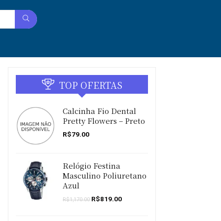
TOP OFERTAS
Calcinha Fio Dental
Pretty Flowers – Preto
R$
79.00
Relógio Festina
Masculino Poliuretano
Azul
O
O
R$
819.00
R$
1,170.00
preço
preço
original
atual
era:
é: