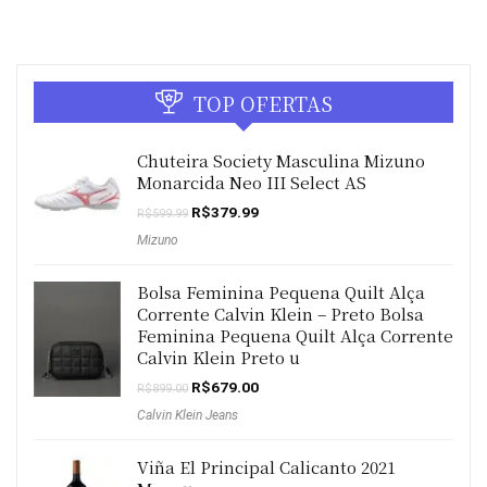
TOP OFERTAS
Chuteira Society Masculina Mizuno
Monarcida Neo III Select AS
O
O
R$
379.99
R$
599.99
preço
preço
Mizuno
original
atual
era:
é:
R$599.99.
R$379.99.
Bolsa Feminina Pequena Quilt Alça
Corrente Calvin Klein – Preto Bolsa
Feminina Pequena Quilt Alça Corrente
Calvin Klein Preto u
O
O
R$
679.00
R$
899.00
preço
preço
Calvin Klein Jeans
original
atual
era:
é:
R$899.00.
R$679.00.
Viña El Principal Calicanto 2021