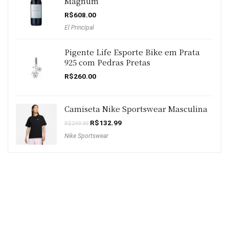
Magnum
R$
608.00
El Principal
Pigente Life Esporte Bike em Prata
925 com Pedras Pretas
R$
260.00
Camiseta Nike Sportswear Masculina
O
O
R$
132.99
R$
249.99
preço
preço
Nike Sportswear
original
atual
era:
é:
R$249.99.
R$132.99.