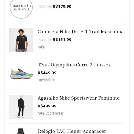
O
O
R$
179.90
R$
312.60
preço
preço
original
atual
era:
é:
R$312.60.
R$179.90.
Camiseta Nike Dri-FIT Trail Masculina
O
O
R$
151.99
R$
229.99
preço
preço
Nike
original
atual
era:
é:
R$229.99.
R$151.99.
Tênis Olympikus Corre 2 Unissex
R$
449.99
Olympikus
Agasalho Nike Sportswear Feminino
R$
499.99
Nike Sportswear
Relógio TAG Heuer Aquaracer