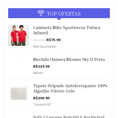
TOP OFERTAS
Camiseta Nike Sportswear Futura
Infantil
O
O
R$
75.99
R$
119.99
preço
preço
Nike Sportswear
original
atual
era:
é:
R$119.99.
R$75.99.
Mochila Unissex Mizuno Sky U Preto
R$
239.99
Mizuno
Tapete Felpudo Antiderrapante 100%
Algodão Vittore Gelo
R$
299.90
Trussardi BR
Sofá 5 Lugares Retrátil E Reclinável