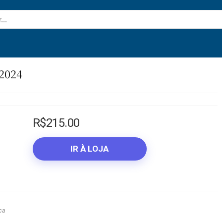
2024
R$
215.00
IR À LOJA
ca