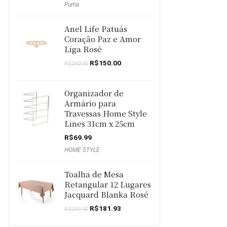
Puma
Anel Life Patuás
Coração Paz e Amor
Liga Rosé
O
O
R$
150.00
R$
250.00
preço
preço
original
atual
era:
é:
Organizador de
R$250.00.
R$150.00.
Armário para
Travessas Home Style
Lines 31cm x 25cm
R$
69.99
HOME STYLE
Toalha de Mesa
Retangular 12 Lugares
Jacquard Blanka Rosé
O
O
R$
181.93
R$
259.90
preço
preço
original
atual