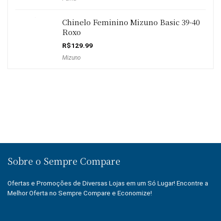
original
atual
era:
é:
R$199.90.
R$139.90.
Chinelo Feminino Mizuno Basic 39-40
Roxo
R$
129.99
Mizuno
Sobre o Sempre Compare
Ofertas e Promoções de Diversas Lojas em um Só Lugar! Encontre a
Melhor Oferta no Sempre Compare e Economize!