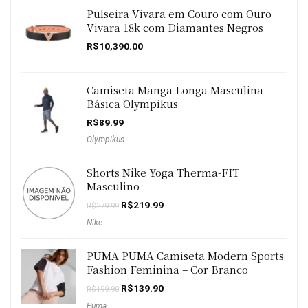
Pulseira Vivara em Couro com Ouro
Vivara 18k com Diamantes Negros
R$
10,390.00
Camiseta Manga Longa Masculina
Básica Olympikus
R$
89.99
Olympikus
Shorts Nike Yoga Therma-FIT
Masculino
O
O
R$
219.99
R$
279.99
preço
preço
Nike
original
atual
era:
é:
R$279.99.
R$219.99.
PUMA PUMA Camiseta Modern Sports
Fashion Feminina – Cor Branco
O
O
R$
139.90
R$
199.90
preço
preço
Puma