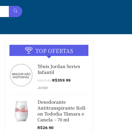
TOP OFERTAS
Tênis Jordan Series
Infantil
O
O
R$
359.99
R$
549.99
preço
preço
Jordan
original
atual
era:
é:
R$549.99.
R$359.99.
Desodorante
Antitranspirante Roll-
on Tododia Tâmara e
Canela – 70 ml
R$
26.90