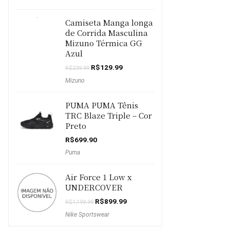
Camiseta Manga longa
de Corrida Masculina
Mizuno Térmica GG
Azul
O
O
R$
129.99
R$
239.99
preço
preço
Mizuno
original
atual
era:
é:
R$239.99.
R$129.99.
PUMA PUMA Tênis
TRC Blaze Triple – Cor
Preto
R$
699.90
Puma
Air Force 1 Low x
UNDERCOVER
O
O
R$
899.99
R$
1,199.99
preço
preço
Nike Sportswear
original
atual
era:
é: