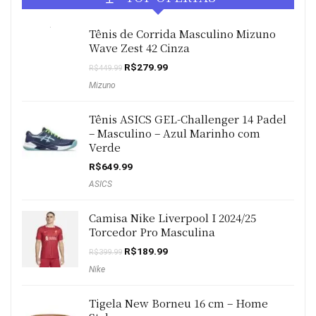
Tênis de Corrida Masculino Mizuno
Wave Zest 42 Cinza
O
O
R$
279.99
R$
449.99
preço
preço
Mizuno
original
atual
era:
é:
R$449.99.
R$279.99.
Tênis ASICS GEL-Challenger 14 Padel
– Masculino – Azul Marinho com
Verde
R$
649.99
ASICS
Camisa Nike Liverpool I 2024/25
Torcedor Pro Masculina
O
O
R$
189.99
R$
399.99
preço
preço
Nike
original
atual
era:
é:
R$399.99.
R$189.99.
Tigela New Borneu 16 cm – Home