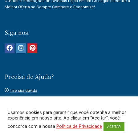
Ofertas e Promoções de Diversas Lojas em um Só Lugar! Encontre a
Melhor Oferta no Sempre Compare e Economize!
Siga-nos:
Precisa de Ajuda?
Tire sua dúvida
Fale conosco
Usamos cookies para garantir que você obtenha a melhor
experiência em nosso site. Ao clicar em “Aceitar”, você
concorda com a nossa
Política de Privacidade
ACEITAR
O uso deste site está sujeito aos termos e condições dos
Termos de