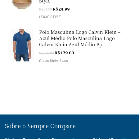
Style
O
O
R$
24.99
R$
34.99
preço
preço
HOME STYLE
original
atual
era:
é:
R$34.99.
R$24.99.
Polo Masculina Logo Calvin Klein –
Azul Médio Polo Masculina Logo
Calvin Klein Azul Médio Pp
O
O
R$
179.00
R$
279.00
preço
preço
Calvin Klein Jeans
original
atual
era:
é:
R$279.00.
R$179.00.
Sobre o Sempre Compare