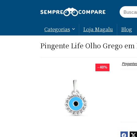
Categorias
Loja Magalu
Blog
Pingente Life Olho Grego em
Pingente
- 40%