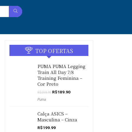
TOP OFERTAS
PUMA PUMA Legging
Train All Day 7/8
Training Feminina –
Cor Preto
O
O
R$
189.90
R$
269.90
preço
preço
Puma
original
atual
era:
é:
R$269.90.
R$189.90.
Calça ASICS –
Masculina – Cinza
R$
199.99