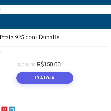
 Prata 925 com Esmalte
s
O
O
R$
150.00
R$
250.00
preço
preço
original
atual
IR À LOJA
era:
é:
R$250.00.
R$150.00.