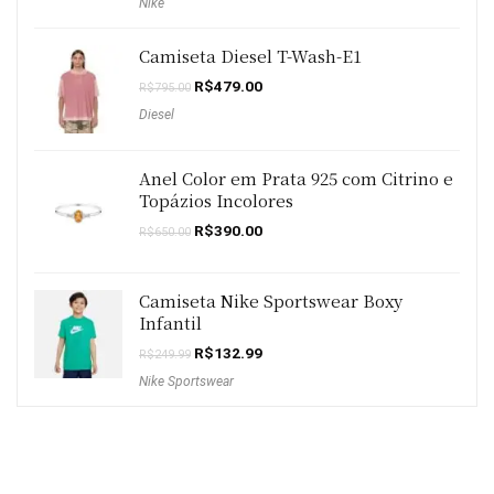
Nike
original
atual
era:
é:
R$119.99.
R$99.99.
Camiseta Diesel T-Wash-E1
O
O
R$
479.00
R$
795.00
preço
preço
Diesel
original
atual
era:
é:
R$795.00.
R$479.00.
Anel Color em Prata 925 com Citrino e
Topázios Incolores
O
O
R$
390.00
R$
650.00
preço
preço
original
atual
era:
é:
R$650.00.
R$390.00.
Camiseta Nike Sportswear Boxy
Infantil
O
O
R$
132.99
R$
249.99
preço
preço
Nike Sportswear
original
atual
era:
é:
R$249.99.
R$132.99.