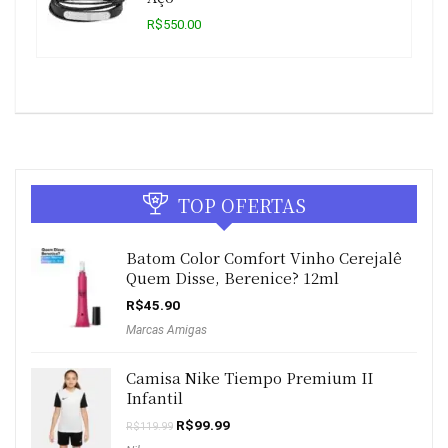
R$550.00
TOP OFERTAS
Batom Color Comfort Vinho Cerejalê
Quem Disse, Berenice? 12ml
R$
45.90
Marcas Amigas
Camisa Nike Tiempo Premium II
Infantil
O
O
R$
99.99
R$
119.99
preço
preço