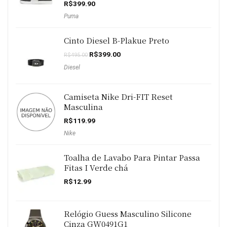
R$
399.90
Puma
Cinto Diesel B-Plakue Preto
O
O
R$
399.00
R$
495.00
preço
preço
Diesel
original
atual
era:
é:
R$495.00.
R$399.00.
Camiseta Nike Dri-FIT Reset
Masculina
R$
119.99
Nike
Toalha de Lavabo Para Pintar Passa
Fitas I Verde chá
R$
12.99
Relógio Guess Masculino Silicone
Cinza GW0491G1