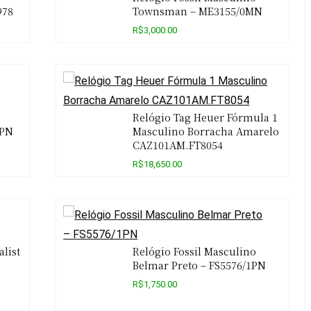
978
Townsman – ME3155/0MN
R$3,000.00
Relógio Tag Heuer Fórmula 1
0PN
Masculino Borracha Amarelo
CAZ101AM.FT8054
R$18,650.00
list
Relógio Fossil Masculino
Belmar Preto – FS5576/1PN
R$1,750.00