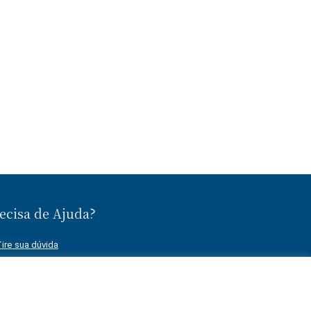
ecisa de Ajuda?
ire sua dúvida
Fale conosco