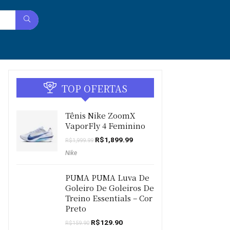
TOP OFERTAS
Tênis Nike ZoomX
VaporFly 4 Feminino
O
O
R$
1,899.99
R$
1,999.99
preço
preço
Nike
original
atual
era:
é:
R$1,999.99.
R$1,899.99.
PUMA PUMA Luva De
Goleiro De Goleiros De
Treino Essentials – Cor
Preto
O
O
R$
129.90
R$
159.90
preço
preço