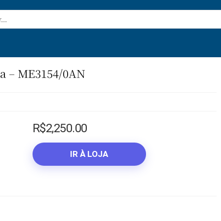
ata – ME3154/0AN
R$
2,250.00
IR À LOJA