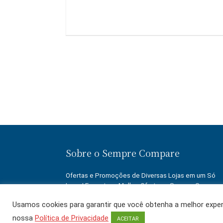
Sobre o Sempre Compare
Ofertas e Promoções de Diversas Lojas em um Só
Lugar! Encontre a Melhor Oferta no Sempre Compare
Economize!
Usamos cookies para garantir que você obtenha a melhor experi
nossa
Política de Privacidade
ACEITAR