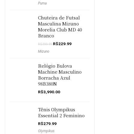
Puma
original
atual
era:
é:
R$159.90.
R$129.90.
Chuteira de Futsal
Masculina Mizuno
Morelia Club MD 40
Branco
O
O
R$
229.99
R$
399.99
preço
preço
Mizuno
original
atual
era:
é:
R$399.99.
R$229.99.
Relógio Bulova
Machine Masculino
Borracha Azul
98B380N
R$
3,990.00
Tênis Olympikus
Essential 2 Feminino
R$
279.99
Olympikus