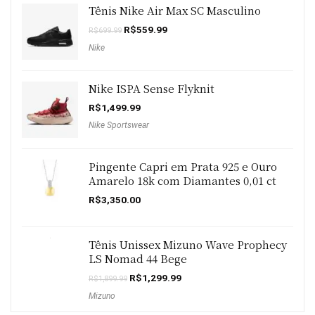
Tênis Nike Air Max SC Masculino
O
O
R$
559.99
R$
699.99
preço
preço
Nike
original
atual
era:
é:
R$699.99.
R$559.99.
Nike ISPA Sense Flyknit
R$
1,499.99
Nike Sportswear
Pingente Capri em Prata 925 e Ouro
Amarelo 18k com Diamantes 0,01 ct
R$
3,350.00
Tênis Unissex Mizuno Wave Prophecy
LS Nomad 44 Bege
O
O
R$
1,299.99
R$
1,899.99
preço
preço
Mizuno
original
atual
era:
é: