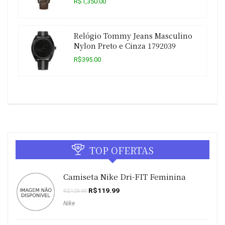
R$1,350.00
Relógio Tommy Jeans Masculino
Nylon Preto e Cinza 1792039
R$395.00
TOP OFERTAS
Camiseta Nike Dri-FIT Feminina
O
O
R$
119.99
R$
129.99
preço
preço
Nike
original
atual
era:
é:
R$129.99.
R$119.99.