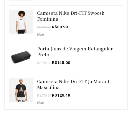
Camiseta Nike Dri-FIT Swoosh
Feminina
O
O
R$
89.99
R$
199.99
preço
preço
Nike
original
atual
era:
é:
R$199.99.
R$89.99.
Porta-Joias de Viagem Retangular
Preto
O
O
R$
145.00
R$
290.00
preço
preço
original
atual
era:
é:
R$290.00.
R$145.00.
Camiseta Nike Dri-FIT Ja Morant
Masculina
O
O
R$
129.19
R$
279.99
preço
preço
Nike
original
atual
era:
é:
R$279.99.
R$129.19.