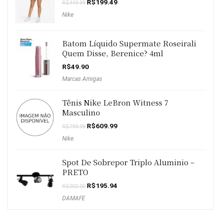
O
O
R$
199.49
R$
449.99
preço
preço
Nike
original
atual
era:
é:
R$449.99.
R$199.49.
Batom Líquido Supermate Roseirali
Quem Disse, Berenice? 4ml
R$
49.90
Marcas Amigas
Tênis Nike LeBron Witness 7
Masculino
O
O
R$
609.99
R$
799.99
preço
preço
Nike
original
atual
era:
é:
R$799.99.
R$609.99.
Spot De Sobrepor Triplo Aluminio –
PRETO
O
O
R$
195.94
R$
202.00
preço
preço
DAMAFE
original
atual
era:
é:
R$202.00.
R$195.94.