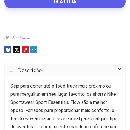
original
atual
IR À LOJA
era:
é:
R$299.99.
R$259.99.
Nike Sportswear
Descrição
Seja para correr até o food truck mais próximo ou
para mergulhar em seu lugar favorito, os shorts Nike
Sportswear Sport Essentials Flow são a melhor
opção. Forrados para proporcionar mais conforto, o
tecido woven macio e leve é ideal para qualquer tipo
de aventura. O comprimento mais longo oferece um