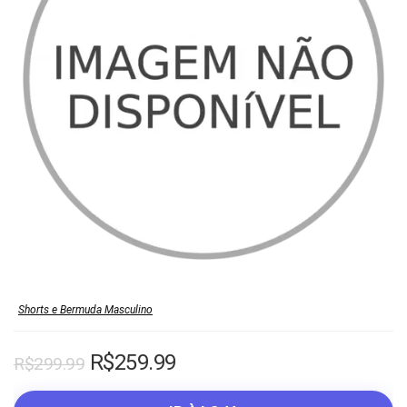
Shorts e Bermuda Masculino
O
O
R$
259.99
R$
299.99
preço
preço