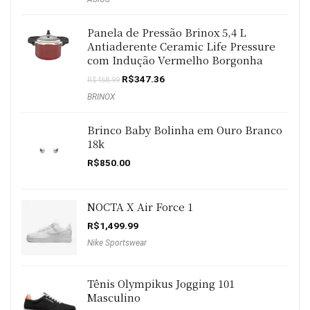
Panela de Pressão Brinox 5,4 L
Antiaderente Ceramic Life Pressure
com Indução Vermelho Borgonha
O
O
R$
347.36
R$
468.99
preço
preço
BRINOX
original
atual
era:
é:
R$468.99.
R$347.36.
Brinco Baby Bolinha em Ouro Branco
18k
R$
850.00
NOCTA X Air Force 1
R$
1,499.99
Nike Sportswear
Tênis Olympikus Jogging 101
Masculino