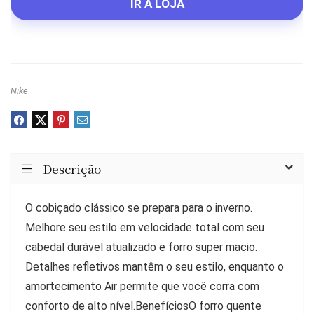
original
atual
IR À LOJA
era:
é:
R$1,499.99.
R$1,119.99.
Nike
Descrição
O cobiçado clássico se prepara para o inverno.
Melhore seu estilo em velocidade total com seu
cabedal durável atualizado e forro super macio.
Detalhes refletivos mantêm o seu estilo, enquanto o
amortecimento Air permite que você corra com
conforto de alto nível.BenefíciosO forro quente