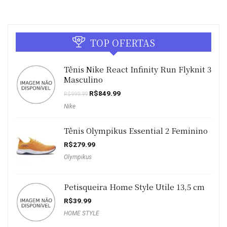
TOP OFERTAS
Tênis Nike React Infinity Run Flyknit 3
Masculino
O
O
R$
849.99
R$
999.99
preço
preço
Nike
original
atual
era:
é:
R$999.99.
R$849.99.
Tênis Olympikus Essential 2 Feminino
R$
279.99
Olympikus
Petisqueira Home Style Utile 13,5 cm
R$
39.99
HOME STYLE