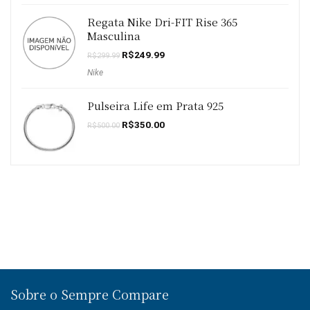
Regata Nike Dri-FIT Rise 365
Masculina
O
O
R$
249.99
R$
299.99
preço
preço
Nike
original
atual
era:
é:
R$299.99.
R$249.99.
Pulseira Life em Prata 925
O
O
R$
350.00
R$
500.00
preço
preço
original
atual
era:
é:
R$500.00.
R$350.00.
Sobre o Sempre Compare