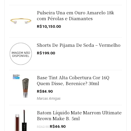
era:
é:
R$279.99.
R$239.99.
Pulseira Una em Ouro Amarelo 18k
com Pérolas e Diamantes
R$
10,150.00
Shorts De Pijama De Seda – Vermelho
R$
199.00
Base Tint Alta Cobertura Cor 16Q
Quem Disse, Berenice? 30ml
R$
84.90
Marcas Amigas
Batom Líquido Mate Marrom Ultimate
Brown Make B. 5ml
O
O
R$
46.90
R$
62.90
preço
preço