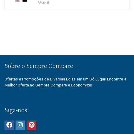
Make B.
original
atual
era:
é:
R$62.90.
R$46.90.
Sobre o Sempre Compare
Ofertas e Promoções de Diversas Lojas em um Só Lugar! Encontre a
Melhor Oferta no Sempre Compare e Economize!
Siga-nos: