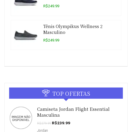
R$249.99
Tênis Olympikus Wellness 2
Masculino
R$249.99
TOP OFERTAS
Camiseta Jordan Flight Essential
Masculina
O
O
R$
239.99
R$
279.99
preço
preço
Jordan
original
atual