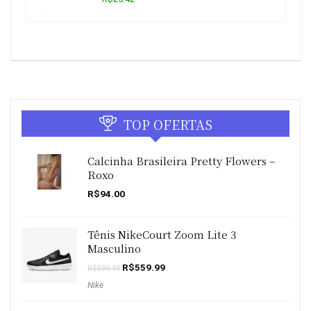
TOP OFERTAS
Calcinha Brasileira Pretty Flowers –
Roxo
R$
94.00
Tênis NikeCourt Zoom Lite 3
Masculino
O
O
R$
559.99
R$
699.99
preço
preço
Nike
original
atual
era:
é:
R$699.99.
R$559.99.