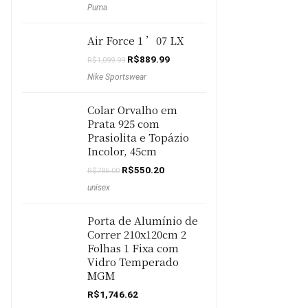
Puma
original
atual
era:
é:
R$399.90.
R$279.90.
Air Force 1 ’07 LX
O
O
R$
889.99
R$
1,099.99
preço
preço
Nike Sportswear
original
atual
era:
é:
R$1,099.99.
R$889.99.
Colar Orvalho em
Prata 925 com
Prasiolita e Topázio
Incolor, 45cm
O
O
R$
550.20
R$
786.00
preço
preço
unisex
original
atual
era:
é:
R$786.00.
R$550.20.
Porta de Alumínio de
Correr 210x120cm 2
Folhas 1 Fixa com
Vidro Temperado
MGM
R$
1,746.62