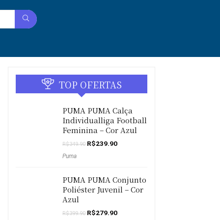
TOP OFERTAS
PUMA PUMA Calça
Individualliga Football
Feminina – Cor Azul
O
O
R$
239.90
R$
349.90
preço
preço
Puma
original
atual
era:
é:
R$349.90.
R$239.90.
PUMA PUMA Conjunto
Poliéster Juvenil – Cor
Azul
O
O
R$
279.90
R$
399.90
preço
preço