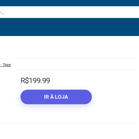
 - Tops
R$
199.99
IR À LOJA