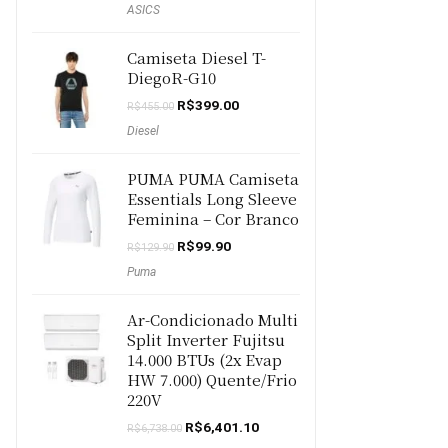
ASICS
Camiseta Diesel T-
DiegoR-G10
O
O
R$
399.00
R$
455.00
preço
preço
Diesel
original
atual
era:
é:
R$455.00.
R$399.00.
PUMA PUMA Camiseta
Essentials Long Sleeve
Feminina – Cor Branco
O
O
R$
99.90
R$
129.90
preço
preço
Puma
original
atual
era:
é:
R$129.90.
R$99.90.
Ar-Condicionado Multi
Split Inverter Fujitsu
14.000 BTUs (2x Evap
HW 7.000) Quente/Frio
220V
O
O
R$
6,401.10
R$
6,738.00
preço
preço