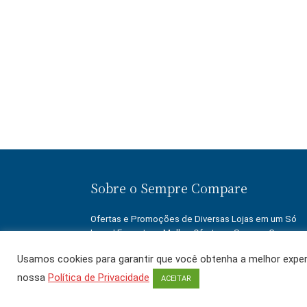
Sobre o Sempre Compare
Ofertas e Promoções de Diversas Lojas em um Só
Lugar! Encontre a Melhor Oferta no Sempre Compare
Economize!
Usamos cookies para garantir que você obtenha a melhor experi
nossa
Política de Privacidade
ACEITAR
O uso deste site está sujeito aos termos e condições do