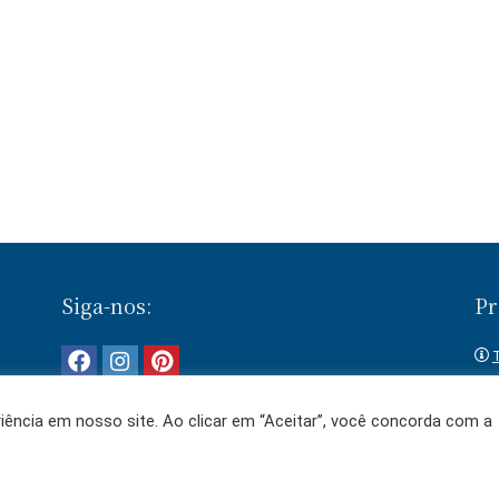
Siga-nos:
Pr
T
 e
ência em nosso site. Ao clicar em “Aceitar”, você concorda com a
s
Termos de Uso
e
Política de Privacidade
.
© 2020-2025 - Sempre Compare - Todos o