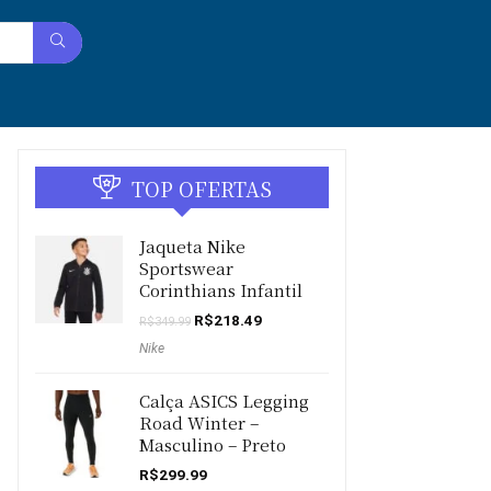
TOP OFERTAS
Jaqueta Nike
Sportswear
Corinthians Infantil
O
O
R$
218.49
R$
349.99
preço
preço
Nike
original
atual
era:
é:
R$349.99.
R$218.49.
Calça ASICS Legging
Road Winter –
Masculino – Preto
R$
299.99