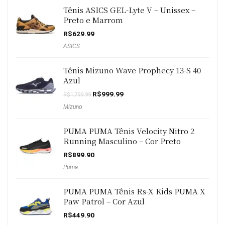
Tênis ASICS GEL-Lyte V – Unissex –
Preto e Marrom
R$
629.99
ASICS
Tênis Mizuno Wave Prophecy 13-S 40
Azul
O
O
R$
999.99
R$
1,799.99
preço
preço
Mizuno
original
atual
era:
é:
R$1,799.99.
R$999.99.
PUMA PUMA Tênis Velocity Nitro 2
Running Masculino – Cor Preto
R$
899.90
Puma
PUMA PUMA Tênis Rs-X Kids PUMA X
Paw Patrol – Cor Azul
R$
449.90