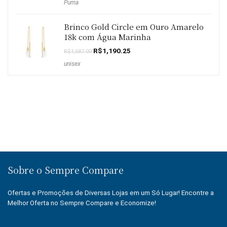
Puma
Brinco Gold Circle em Ouro Amarelo
18k com Água Marinha
O
O
R$
1,190.25
R$
1,587.00
preço
preço
unisex
original
atual
era:
é:
R$1,587.00.
R$1,190.25.
Sobre o Sempre Compare
Ofertas e Promoções de Diversas Lojas em um Só Lugar! Encontre a
Melhor Oferta no Sempre Compare e Economize!