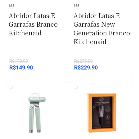
668
668
Abridor Latas E
Abridor Latas E
Garrafas Branco
Garrafas New
Kitchenaid
Generation Branco
Kitchenaid
R$
179.90
R$
275.90
O
O
O
O
R$
149.90
R$
229.90
preço
preço
preço
preço
original
atual
original
atual
era:
é:
era:
é:
R$179.90.
R$149.90.
R$275.90.
R$229.90.