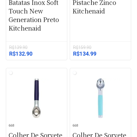
Batatas Inox Soft
Pistache Zinco
Touch New
Kitchenaid
Generation Preto
Kitchenaid
R$
139.90
R$
159.90
O
O
O
O
R$
132.90
R$
134.99
preço
preço
preço
preço
original
atual
original
atual
era:
é:
era:
é:
R$139.90.
R$132.90.
R$159.90.
R$134.99.
668
668
Colher De Sorvete
Colher De Sorvete