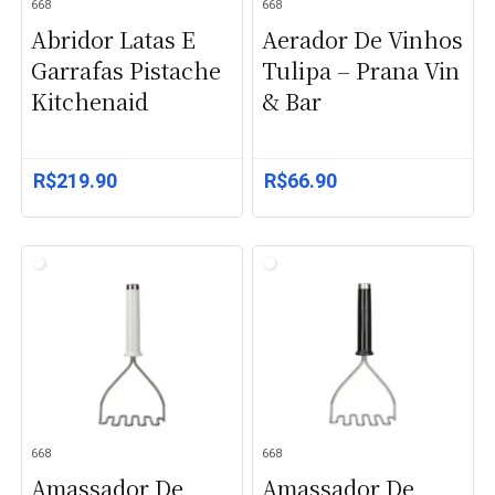
668
668
Abridor Latas E
Aerador De Vinhos
Garrafas Pistache
Tulipa – Prana Vin
Kitchenaid
& Bar
R$
219.90
R$
66.90
668
668
Amassador De
Amassador De