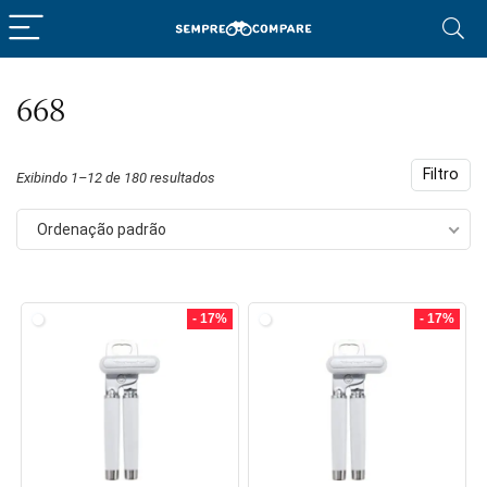
668
eço
eço
nimo
ximo
Filtro
Exibindo 1–12 de 180 resultados
Ordenação padrão
- 17%
- 17%