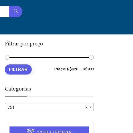
Filtrar por preço
Preço
Preço
FILTRAR
Preço:
R$920
—
R$930
mínimo
máximo
Categorias
751
×
TOP OFFERS