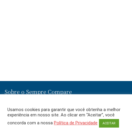
Sobre o Sempre Compare
Ofertas e Promoções de Diversas Lojas em um Só Lugar! Encontre a
Usamos cookies para garantir que você obtenha a melhor
Melhor Oferta no Sempre Compare e Economize!
experiência em nosso site. Ao clicar em “Aceitar”, você
concorda com a nossa
Política de Privacidade
ACEITAR