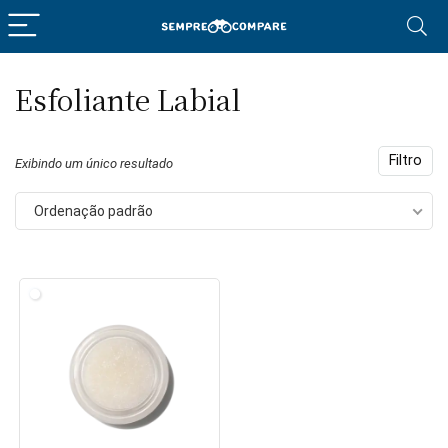
Esfoliante Labial
eço
eço
nimo
ximo
Filtro
Exibindo um único resultado
Ordenação padrão