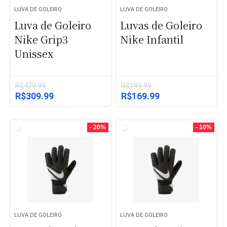
LUVA DE GOLEIRO
LUVA DE GOLEIRO
Luva de Goleiro
Luvas de Goleiro
Nike Grip3
Nike Infantil
Unissex
R$
479.99
R$
199.99
O
O
O
O
R$
309.99
R$
169.99
preço
preço
preço
preço
original
atual
original
atual
era:
é:
era:
é:
- 20%
- 10%
R$479.99.
R$309.99.
R$199.99.
R$169.99.
LUVA DE GOLEIRO
LUVA DE GOLEIRO