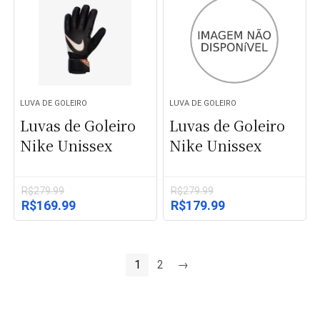
LUVA DE GOLEIRO
LUVA DE GOLEIRO
Luvas de Goleiro
Luvas de Goleiro
Nike Unissex
Nike Unissex
R$
279.99
R$
279.99
O
O
O
O
R$
169.99
R$
179.99
preço
preço
preço
preço
original
atual
original
atual
era:
é:
era:
é:
R$279.99.
R$169.99.
R$279.99.
R$179.99.
1
2
→