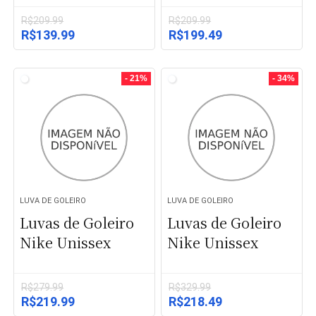
R$
209.99
R$
209.99
O
O
O
O
R$
139.99
R$
199.49
preço
preço
preço
preço
original
atual
original
atual
era:
é:
era:
é:
- 21%
- 34%
R$209.99.
R$139.99.
R$209.99.
R$199.49.
LUVA DE GOLEIRO
LUVA DE GOLEIRO
Luvas de Goleiro
Luvas de Goleiro
Nike Unissex
Nike Unissex
R$
279.99
R$
329.99
O
O
O
O
R$
219.99
R$
218.49
preço
preço
preço
preço