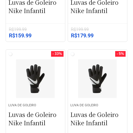
Luvas de Goleiro
Luvas de Goleiro
Nike Infantil
Nike Infantil
R$
199.99
R$
199.99
O
O
O
O
R$
159.99
R$
179.99
preço
preço
preço
preço
original
atual
original
atual
era:
é:
era:
é:
- 33%
- 5%
R$199.99.
R$159.99.
R$199.99.
R$179.99.
LUVA DE GOLEIRO
LUVA DE GOLEIRO
Luvas de Goleiro
Luvas de Goleiro
Nike Infantil
Nike Infantil