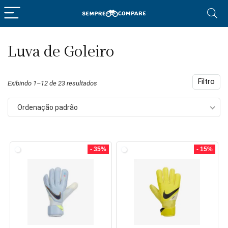
Luva de Goleiro
eço
eço
nimo
ximo
Filtro
Exibindo 1–12 de 23 resultados
Ordenação padrão
- 35%
- 15%