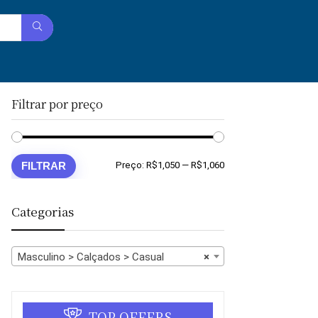
Filtrar por preço
Preço
Preço
FILTRAR
Preço:
R$1,050
—
R$1,060
mínimo
máximo
Categorias
Masculino > Calçados > Casual
×
TOP OFFERS