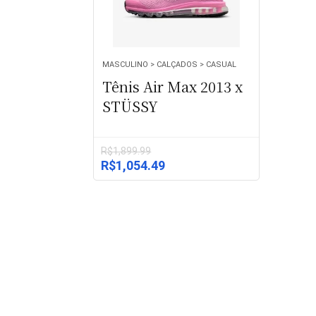
MASCULINO > CALÇADOS > CASUAL
Tênis Air Max 2013 x
STÜSSY
R$
1,899.99
O
O
R$
1,054.49
preço
preço
original
atual
era:
é:
R$1,899.99.
R$1,054.49.