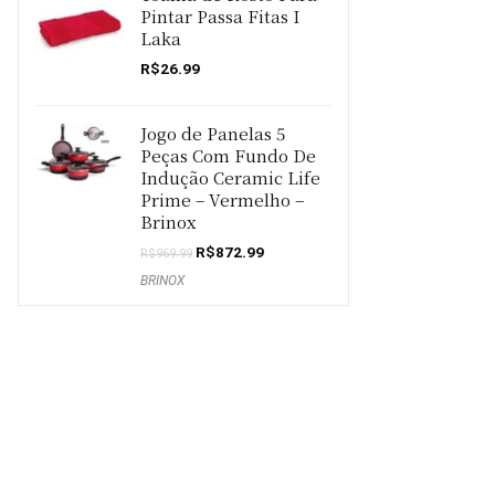
Pintar Passa Fitas I
Laka
R$
26.99
Jogo de Panelas 5
Peças Com Fundo De
Indução Ceramic Life
Prime – Vermelho –
Brinox
O
O
R$
872.99
R$
969.99
preço
preço
BRINOX
original
atual
era:
é:
R$969.99.
R$872.99.