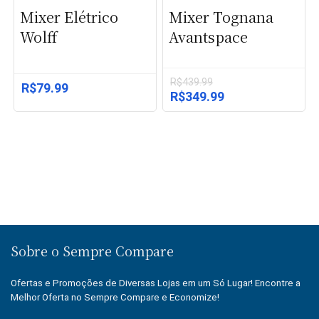
Mixer Elétrico
Mixer Tognana
Wolff
Avantspace
R$
439.99
R$
79.99
O
O
R$
349.99
preço
preço
original
atual
era:
é:
R$439.99.
R$349.99.
Sobre o Sempre Compare
Ofertas e Promoções de Diversas Lojas em um Só Lugar! Encontre a
Melhor Oferta no Sempre Compare e Economize!